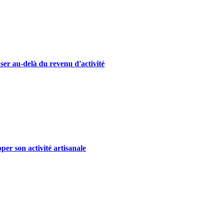
ser au-delà du revenu d'activité
er son activité artisanale