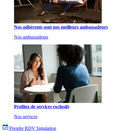
Nos adhérents sont nos meilleurs ambassadeurs
Nos ambassadeurs
Profitez de services exclusifs
Nos services
Prendre RDV
Simulation