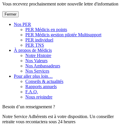
Vous recevrez prochainement notre nouvelle lettre d'information
Fermer
Nos PER
PER Médicis en points
PER Médicis gestion pilotée Multisupport
PER individuel
PER TNS
À propos de Médicis
Notre Histoire
Nos Valeurs
Nos Ambassadeurs
Nos Services
Pour aller plus loin…
Conseils & actualités
Rapports annuels
F.A.Q.
Nous rejoindre
Besoin d’un renseignement ?
Notre Service Adhérents est à votre disposition. Un conseiller
retraite vous recontactera sous 24 heures