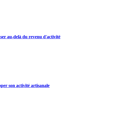
ser au-delà du revenu d'activité
er son activité artisanale