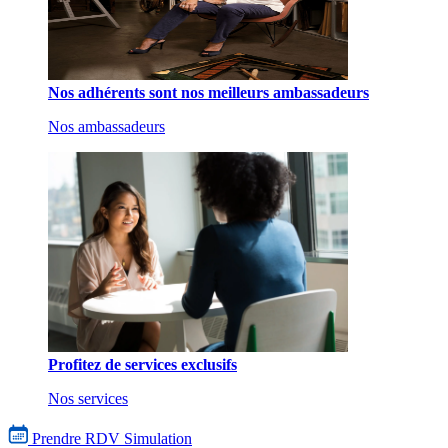
Nos adhérents sont nos meilleurs ambassadeurs
Nos ambassadeurs
Profitez de services exclusifs
Nos services
Prendre RDV
Simulation