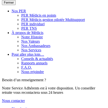
Fermer
Nos PER
PER Médicis en points
PER Médicis gestion pilotée Multisupport
PER individuel
PER TNS
À propos de Médicis
Notre Histoire
Nos Valeurs
Nos Ambassadeurs
Nos Services
Pour aller plus loin…
Conseils & actualités
Rapports annuels
F.A.Q.
Nous rejoindre
Besoin d’un renseignement ?
Notre Service Adhérents est à votre disposition. Un conseiller
retraite vous recontactera sous 24 heures
Nous contacter