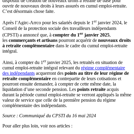
dispositif de création de nouveaux droits à retraite de base pour
ouvrir de nouveaux droits à leurs assurés en cumul emploi-retraite.
C’est désormais chose faite.
er
Après l’Agirc-Arrco pour les salariés depuis le 1
janvier 2024, le
Conseil de la protection sociale des travailleurs indépendants
er
(CPSTI) a annoncé que, à
compter du 1
janvier 2025
,
les
commerçants et artisans
pourront acquérir de
nouveaux droits
à retraite complémentaire
dans le cadre du cumul emploi-retraite
intégral.
er
Ainsi, à compter du 1
janvier 2025, les retraités en situation de
cumul emploi-retraite intégral relevant du
régime complémentaire
des indépendants
acquerront des
points au titre de leur régime de
retraite complémentaire
en contrepartie de leurs cotisations et
pourront ensuite demander, à compter de cette même date, la
liquidation d’une seconde pension. Les
points retraite
acquis
durant la période cumul emploi-retraite se verront appliqués la même
valeur de service que celle de la première pension du régime
complémentaire des indépendants.
Source : Communiqué du CPSTI du 16 mai 2024
Pour aller plus loin, voir nos articles :