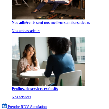
Nos adhérents sont nos meilleurs ambassadeurs
Nos ambassadeurs
Profitez de services exclusifs
Nos services
Prendre RDV
Simulation