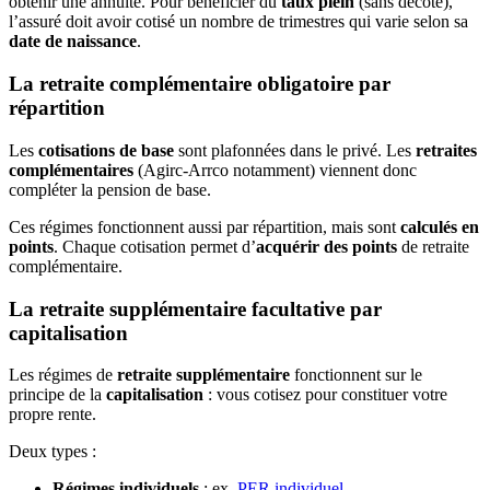
obtenir une annuité. Pour bénéficier du
taux plein
(sans décote),
l’assuré doit avoir cotisé un nombre de trimestres qui varie selon sa
date de naissance
.
La retraite complémentaire obligatoire par
répartition
Les
cotisations de base
sont plafonnées dans le privé. Les
retraites
complémentaires
(Agirc-Arrco notamment) viennent donc
compléter la pension de base.
Ces régimes fonctionnent aussi par répartition, mais sont
calculés en
points
. Chaque cotisation permet d’
acquérir des points
de retraite
complémentaire.
La retraite supplémentaire facultative par
capitalisation
Les régimes de
retraite supplémentaire
fonctionnent sur le
principe de la
capitalisation
: vous cotisez pour constituer votre
propre rente.
Deux types :
Régimes individuels
: ex.
PER individuel