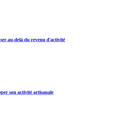
ser au-delà du revenu d'activité
er son activité artisanale