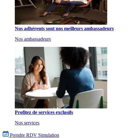
Nos adhérents sont nos meilleurs ambassadeurs
Nos ambassadeurs
Profitez de services exclusifs
Nos services
Prendre RDV
Simulation