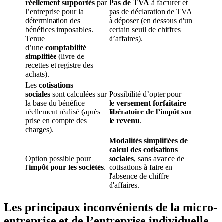
réellement supportés
par
Pas de TVA
à facturer et
l’entreprise pour la
pas de déclaration de TVA
détermination des
à déposer (en dessous d'un
bénéfices imposables.
certain seuil de chiffres
Tenue
d’affaires).
d’une
comptabilité
simplifiée
(livre de
recettes et registre des
achats).
Les
cotisations
sociales
sont calculées sur
Possibilité d’opter pour
la base du bénéfice
le
versement forfaitaire
réellement réalisé (après
libératoire de l’impôt sur
prise en compte des
le revenu
.
charges).
Modalités simplifiées de
calcul des cotisations
Option possible pour
sociales
, sans avance de
l'
impôt pour les sociétés
.
cotisations à faire en
l'absence de chiffre
d'affaires.
Les principaux inconvénients de la micro-
entreprise et de l’entreprise individuelle