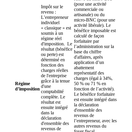
(pour une activité
Impôt sur le
commerciale ou
revenu :
artisanale) ou du
L’entrepreneur
micro-BNC (pour une
individuel
activité libérale). Le
« classique » est
bénéfice imposable est
soumis à un
calculé de façon
régime réel
forfaitaire par
d'imposition. Le
l’administration sur la
résultat (bénéfice
base du chiffre
ou perte) est
d'affaires, après
déterminé en
application d’un
fonction des
abattement
charges réelles
représentatif des
de l'entreprise
charges (égal à 34%,
grâce à la tenue
Régime
50 % ou 71 % en
d'une
d’imposition
fonction de l’activité).
comptabilité
Le bénéfice forfaitaire
complète. Le
est ensuite intégré dans
résultat est
la déclaration
ensuite intégré
d'ensemble des
dans la
revenus de
déclaration
l’entrepreneur, avec les
d'ensemble des
autres revenus du
revenus de
foyer fiscal.