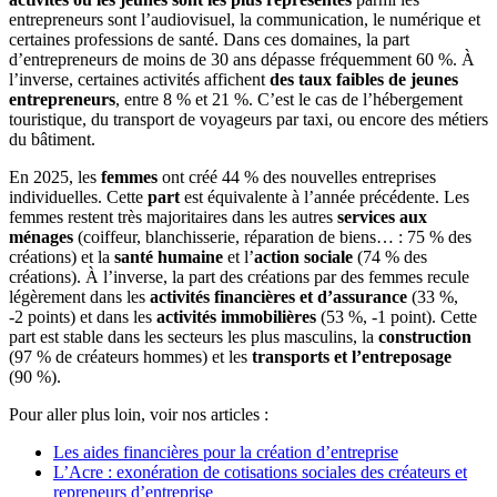
entrepreneurs sont l’audiovisuel, la communication, le numérique et
certaines professions de santé. Dans ces domaines, la part
d’entrepreneurs de moins de 30 ans dépasse fréquemment 60 %. À
l’inverse, certaines activités affichent
des taux faibles de jeunes
entrepreneurs
, entre 8 % et 21 %. C’est le cas de l’hébergement
touristique, du transport de voyageurs par taxi, ou encore des métiers
du bâtiment.
En 2025, les
femmes
ont créé 44 % des nouvelles entreprises
individuelles. Cette
part
est équivalente à l’année précédente. Les
femmes restent très majoritaires dans les autres
services aux
ménages
(coiffeur, blanchisserie, réparation de biens… : 75 % des
créations) et la
santé humaine
et l’
action sociale
(74 % des
créations). À l’inverse, la part des créations par des femmes recule
légèrement dans les
activités financières et d’assurance
(33 %,
‑2 points) et dans les
activit
é
s immobili
è
res
(53 %, ‑1 point). Cette
part est stable dans les secteurs les plus masculins, la
construction
(97 % de créateurs hommes) et les
transports et l’entreposage
(90 %).
Pour aller plus loin, voir nos articles :
Les aides financières pour la création d’entreprise
L’Acre : exonération de cotisations sociales des créateurs et
repreneurs d’entreprise