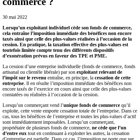
commerce ?
30 mai 2022
Lorsqu’un exploitant individuel cède son fonds de commerce,
cela entraîne l’imposition immédiate des bénéfices non encore
taxés ainsi que celle des plus-values réalisées à l’occasion de la
cession. En pratique, la taxation effective des plus-values est
toutefois limitée compte tenu des différents dispositifs
d’exonération prévus en faveur des TPE et PME.
La cession d’une entreprise individuelle (fonds de commerce, fonds
artisanal ou clientèle libérale) par son
exploitant
relevant de
l’impôt sur le revenu
entraîne, en principe, la
cessation de cette
entreprise
. Il en résulte l’imposition immédiate des bénéfices non
encore taxés de l’exercice en cours ainsi que celle des plus-values
constatées ou réalisées à l’occasion de la cession.
Lorsqu’un commerçant vend l’
unique
fonds de commerce
qu’il
exploite, cette vente emporte cessation totale de l’entreprise. Dans ce
cas, tous les bénéfices de l’entreprise et toutes les plus-values d’actif
sont immédiatement imposables. Lorsqu’un commerçant,
propriétaire de plusieurs fonds de commerce,
ne
cède que l’un
d’entre eux
tout en continuant à exploiter les autres, la cessation
d’entreprise est partielle. Dans ce cas, l’imposition ne porte que sur