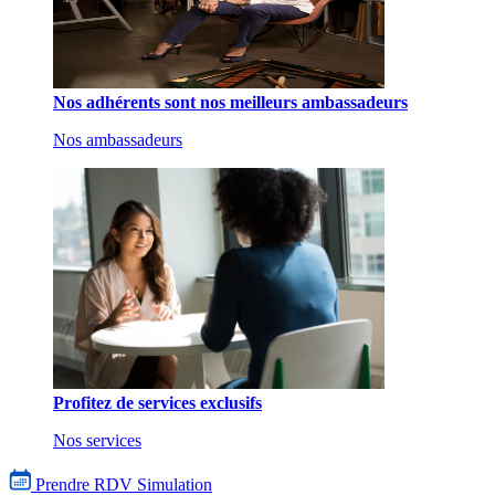
Nos adhérents sont nos meilleurs ambassadeurs
Nos ambassadeurs
Profitez de services exclusifs
Nos services
Prendre RDV
Simulation