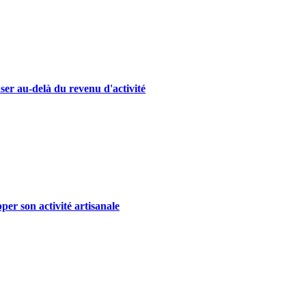
ser au-delà du revenu d'activité
er son activité artisanale