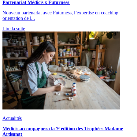
Partenariat Médicis x Futurness
Nouveau partenariat avec Futurness, l’expertise en coaching
orientation de l...
Lire la suite
Actualités
Médicis accompagnera la 7ᵉ édition des Trophées Madame
Artisanat