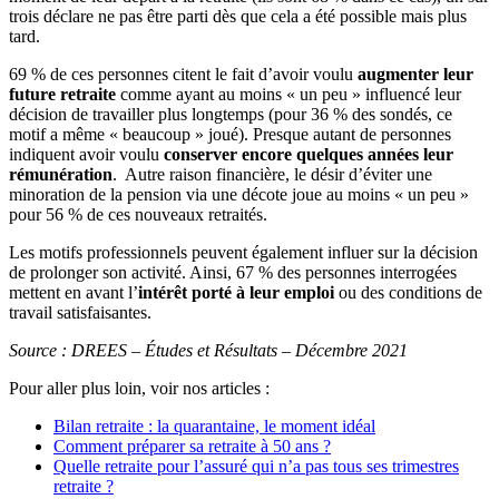
trois déclare ne pas être parti dès que cela a été possible mais plus
tard.
69 % de ces personnes citent le fait d’avoir voulu
augmenter leur
future retraite
comme ayant au moins « un peu » influencé leur
décision de travailler plus longtemps (pour 36 % des sondés, ce
motif a même « beaucoup » joué). Presque autant de personnes
indiquent avoir voulu
conserver encore quelques années leur
rémunération
. Autre raison financière, le désir d’éviter une
minoration de la pension via une décote joue au moins « un peu »
pour 56 % de ces nouveaux retraités.
Les motifs professionnels peuvent également influer sur la décision
de prolonger son activité. Ainsi, 67 % des personnes interrogées
mettent en avant l’
intérêt
porté à leur emploi
ou des conditions de
travail satisfaisantes.
Source : DREES – Études et Résultats – Décembre 2021
Pour aller plus loin, voir nos articles :
Bilan retraite : la quarantaine, le moment idéal
Comment préparer sa retraite à 50 ans ?
Quelle retraite pour l’assuré qui n’a pas tous ses trimestres
retraite ?