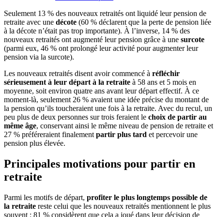
Seulement 13 % des nouveaux retraités ont liquidé leur pension de
retraite avec une
décote
(60 % déclarent que la perte de pension liée
à la décote n’était pas trop importante). À l’inverse, 14 % des
nouveaux retraités ont augmenté leur pension grâce à une
surcote
(parmi eux, 46 % ont prolongé leur activité pour augmenter leur
pension via la surcote).
Les nouveaux retraités disent avoir commencé à
réfléchir
sérieusement à leur départ à la retraite
à 58 ans et 5 mois en
moyenne, soit environ quatre ans avant leur départ effectif. À ce
moment-là, seulement 26 % avaient une idée précise du montant de
la pension qu’ils toucheraient une fois à la retraite. Avec du recul, un
peu plus de deux personnes sur trois feraient le
choix de partir au
même âge
, conservant ainsi le même niveau de pension de retraite et
27 % préféreraient finalement
partir plus tard
et percevoir une
pension plus élevée.
Principales motivations pour partir en
retraite
Parmi les motifs de départ,
profiter le plus longtemps possible de
la retraite
reste celui que les nouveaux retraités mentionnent le plus
souvent : 81 % considèrent que cela a joué dans leur décision de