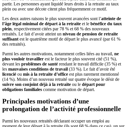
partir. Les personnes ayant liquidé leurs droits à la retraite au taux
plein ou avec une décote citent plus fréquemment ce motif.
Les deux autres raisons le plus souvent avancées sont l’
atteinte
de
l’âge légal minimal de départ à la retraite
et le
bénéfice du taux
plein
, respectivement citées par 78 % et 68 % des nouveaux
retraités. Le fait d’avoir atteint un
niveau de pension de retraite
suffisant
est le quatrième motif de départ le plus avancé (par 61 %
des retraités).
Parmi les autres motivations, notamment celles liées au travail,
ne
plus vouloir travailler
est le facteur le plus souvent cité (51 %),
devant les
problèmes de santé
rendant le travail difficile (35 %) et
les
mauvaises conditions de travail
(33 %). Le fait d’avoir été
licencié
ou
mis à la retraite d’office
est plus rarement mentionné
(14 %). Moins d’un nouveau retraité sur quatre évoque le désir de
suivre son conjoint déjà à la retraite
ou le
départ pour
obligations familiales
comme motivation de départ.
Principales motivations d’une
prolongation de l’activité professionnelle
Parmi les nouveaux retraités déclarant occuper un emploi au
moment de leur départ à la retraite (ils sont 68 % dans ce cas), un sur