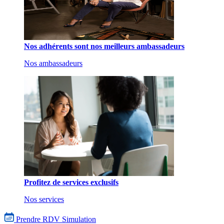
Nos adhérents sont nos meilleurs ambassadeurs
Nos ambassadeurs
Profitez de services exclusifs
Nos services
Prendre RDV
Simulation