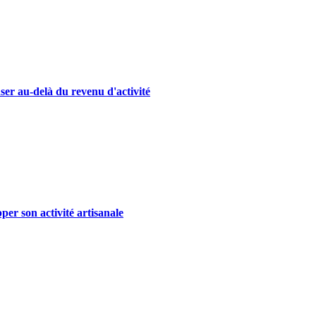
ser au-delà du revenu d'activité
er son activité artisanale