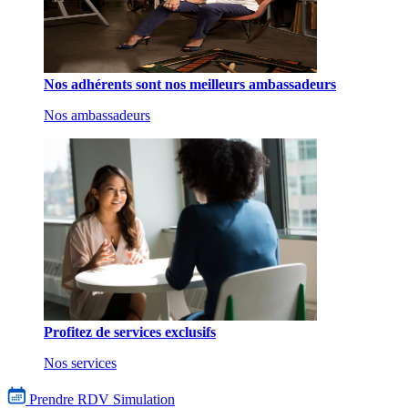
Nos adhérents sont nos meilleurs ambassadeurs
Nos ambassadeurs
Profitez de services exclusifs
Nos services
Prendre RDV
Simulation