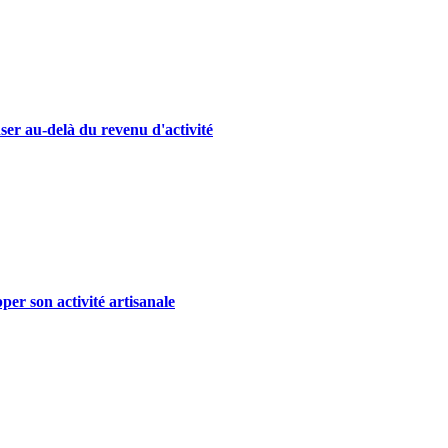
ser au-delà du revenu d'activité
er son activité artisanale